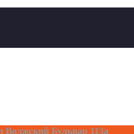
л Волжский Бульвар 113а