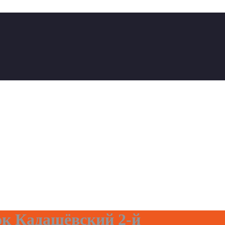
ок Кадашёвский 2-й